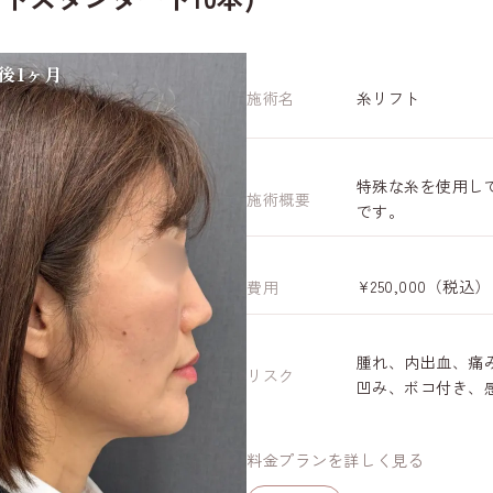
後1ヶ月
糸リフト
施術名
特殊な糸を使用し
施術概要
です。
¥250,000（税込）
費用
腫れ、内出血、痛
リスク
凹み、ボコ付き、
料金プランを詳しく見る