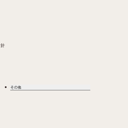
問
方針
その他