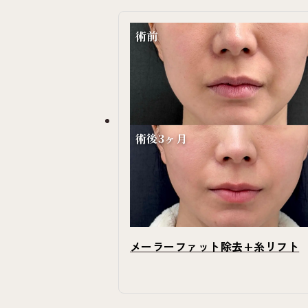
術前
術後3ヶ月
メーラーファット除去+糸リフト