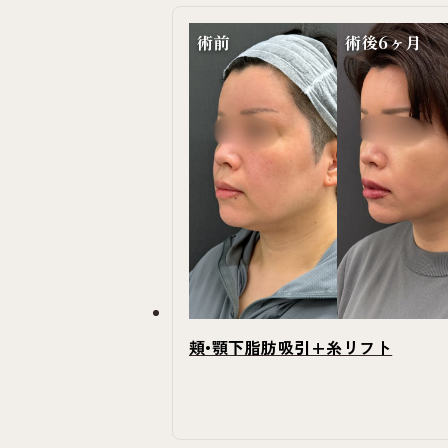
術前
術後6ヶ月
頬•顎下脂肪吸引+糸リフト