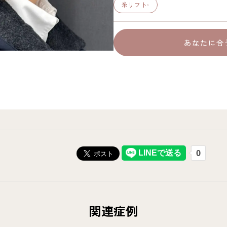
糸リフト
›
あなたに合
関連症例