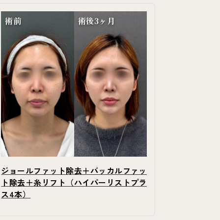
術前
術後3ヶ月
ジョールファット除去＋バッカルファッ
ト除去＋糸リフト（ハイパーリストプラ
ス4本）