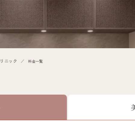
リニック
料⾦⼀覧
科