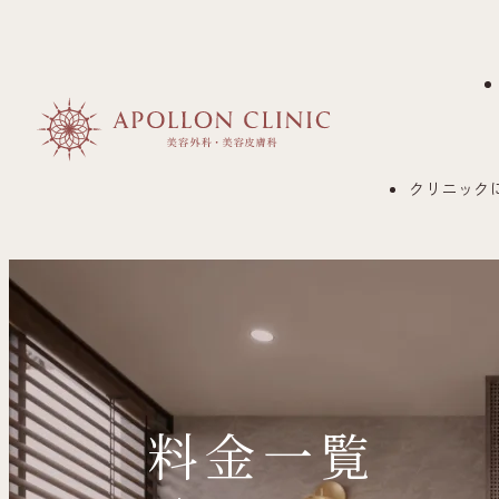
クリニック
料⾦⼀覧