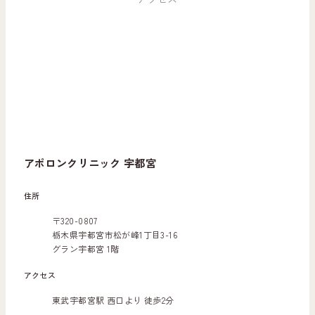
アポロンクリニック 宇都宮
住所
〒320-0807
栃木県宇都宮市松が峰1丁目3-16
グラン宇都宮 1階
アクセス
東武宇都宮駅 西口より 徒歩2分