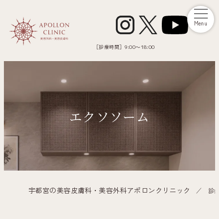
Menu
［診療時間］
9:00～18:00
エクソソーム
宇都宮の美容皮膚科・美容外科アポロンクリニック
診