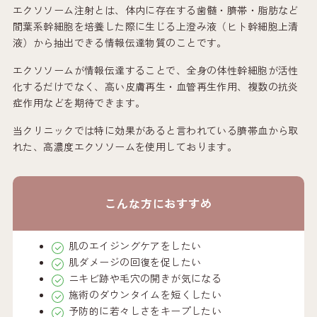
エクソソーム注射とは、体内に存在する歯髄・臍帯・脂肪など
間葉系幹細胞を培養した際に生じる上澄み液（ヒト幹細胞上清
液）から抽出できる情報伝達物質のことです。
エクソソームが情報伝達することで、全身の体性幹細胞が活性
化するだけでなく、高い皮膚再生・血管再生作用、複数の抗炎
症作用などを期待できます。
当クリニックでは特に効果があると言われている臍帯血から取
れた、高濃度エクソソームを使用しております。
こんな方におすすめ
肌のエイジングケアをしたい
肌ダメージの回復を促したい
ニキビ跡や毛穴の開きが気になる
施術のダウンタイムを短くしたい
予防的に若々しさをキープしたい