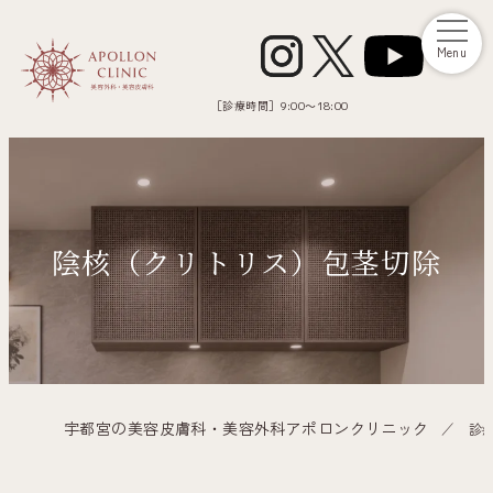
Menu
［診療時間］
9:00～18:00
陰核（クリトリス）包茎切除
宇都宮の美容皮膚科・美容外科アポロンクリニック
診