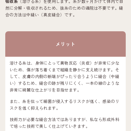
吸収糸
（溶ける糸）を使用します。糸が数ヶ月かけて体内で自
然に分解・吸収されるため、抜糸のための通院は不要です。縫
合の方法は中縫い（真皮縫合）です。
メリット
溶ける糸は、身体にとって異物反応（炎症）が非常に少な
いため、傷が落ち着くまで組織を静かに支え続けます。そ
して、皮膚の内側の断端がぴったり合うように縫合（中縫
い）するため、縫合の跡が残りにくく、一本の線のような
非常に綺麗な仕上がりを目指せます。
また、糸を伝って細菌が侵入するリスクが低く、感染のリ
スクを低く抑えられます。
技術力が必要な縫合方法ではありますが、私なら形成外科
で培った技術で美しく仕上げていきます。