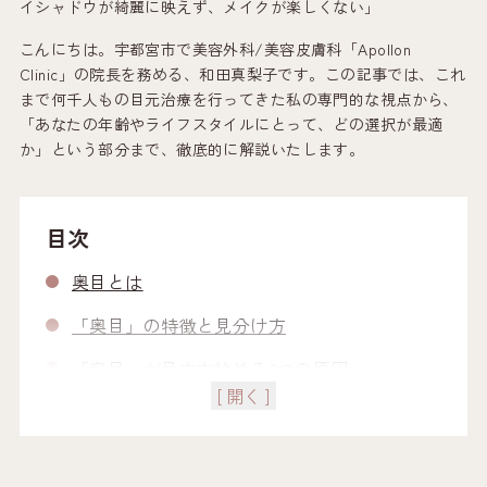
イシャドウが綺麗に映えず、メイクが楽しくない」
こんにちは。宇都宮市で美容外科/美容皮膚科「Apollon
Clinic」の院長を務める、和田真梨子です。この記事では、これ
まで何千人もの目元治療を行ってきた私の専門的な視点から、
「あなたの年齢やライフスタイルにとって、どの選択が最適
か」という部分まで、徹底的に解説いたします。
目次
奥目とは
「奥目」の特徴と見分け方
「奥目」が目立ち始める3つの原因
[ 開く ]
原因1：加齢による「まぶたの痩せ」
原因2：長時間のPC作業やスマホによる「眼精疲
労」
原因3：見逃し注意！「眼瞼下垂」の可能性も