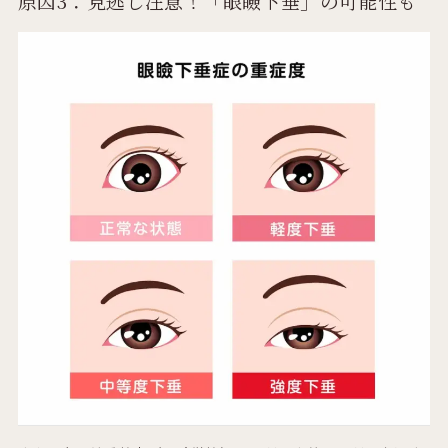
原因3：見逃し注意！「眼瞼下垂」の可能性も