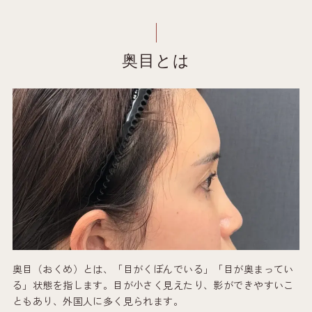
奥目治療の選択肢
二重埋没法
目頭切開
奥目とは
眉下切開
ヒアルロン酸注入
脂肪注入法
アポロンクリニックが選ばれる理由
1. 女性院長による、「オーダーメイドデザイン」
2. 「やりすぎない」自然な仕上がりへの絶対的な
こだわり
3. 不安に寄り添う、丁寧なカウンセリングと痛み
を抑えた施術
まとめ
奥目（おくめ）とは、「目がくぼんでいる」「目が奥まってい
る」状態を指します。目が小さく見えたり、影ができやすいこ
ともあり、外国人に多く見られます。