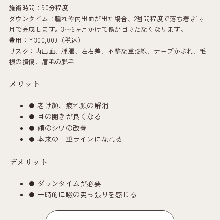
施術時間：90分程度
ダウンタイム：腫れや内出血が出た場合、2週間程度で落ち着き1ヶ
月で完成します。3〜6ヶ月かけて傷が目立たなくなります。
費用：¥300,000（税込）
リスク：内出血、腫脹、左右差、不整な重瞼線、テープかぶれ、毛
根の損傷、眉毛の脱毛
メリット
老け顔、疲れ顔の解消
目の開きが良くなる
額のシワの改善
本来の二重ラインになれる
デメリット
ダウンタイムが必要
一時的に瞼の突っ張りを感じる