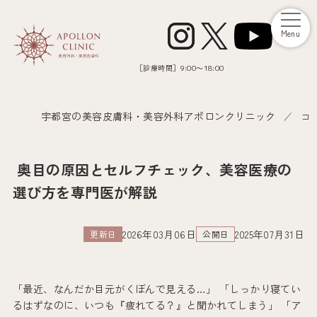
Menu
［診療時間］
9:00～18:00
宇都宮の美容皮膚科・美容外科アポロンクリニック
コ
奥目の原因とセルフチェック、美容医療の
選び方を専門医が解説
2026年03月06日
2025年07月31日
更新日
公開日
「最近、なんだか目元がくぼんで見える…」 「しっかり寝てい
るはずなのに、いつも『疲れてる？』と聞かれてしまう」 「ア