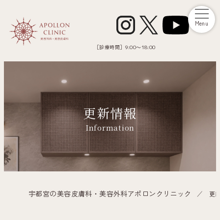
Menu
［診療時間］
9:00～18:00
更新情報
Information
宇都宮の美容皮膚科・美容外科アポロンクリニック
更