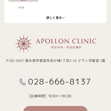
女性
詳しく見る
年代
10代
施術概要
貴族ヒアルロン酸1cc：ヒアルロン酸を注入し、へこみを改善
する施術です。
〒320-0807 栃木県宇都宮市松が峰1丁目3-16 グラン宇都宮 1階
費用
1cc ¥82,000（税込）
028-666-8137
リスク・副作用
腫れ、内出血、左右差、血流障害、アレルギー、感染
［診療時間］
9:00～18:00