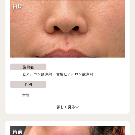
術後
施術名
ヒアルロン酸注射
貴族ヒアルロン酸注射
性別
女性
詳しく見る
年代
30代
術前
施術概要