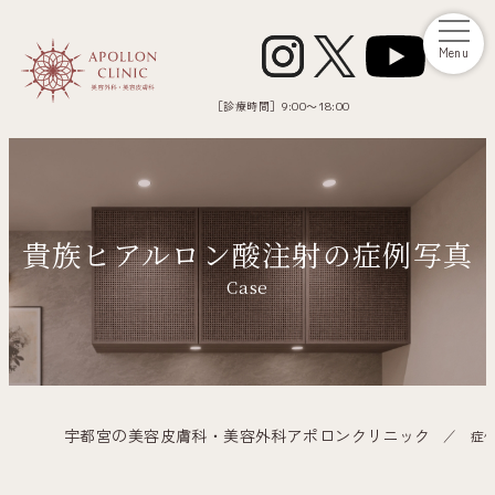
Menu
［診療時間］
9:00～18:00
貴族ヒアルロン酸注射の症例写真
Case
宇都宮の美容皮膚科・美容外科アポロンクリニック
症