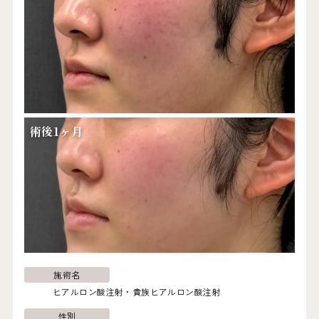
貴族ヒアルロン酸1cc：ヒアルロン酸を注入し、へこみを改善
する施術です。
費用
1cc ¥82,000（税込）
リスク・副作用
術後1ヶ月
腫れ、内出血、左右差、血流障害、アレルギー、感染
施術名
ヒアルロン酸注射
貴族ヒアルロン酸注射
性別