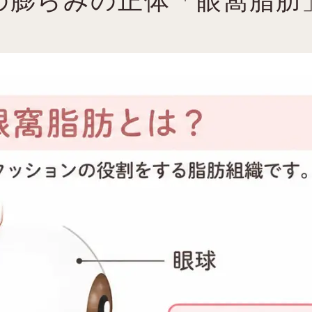
の膨らみの正体「眼窩脂肪
たるみ取り）
チ まぶたの脂肪取り
ロンクリニックの約束
」上品なデザイン
高い安全性