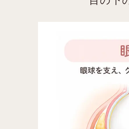
目の下
経結膜脱脂術（目の下の切らない
経結膜脱脂法 ＋ 脂肪注入
裏ハムラ法（眼窩脂肪移動術）
切開ハムラ法（表ハムラ法）
【目の上の眼窩脂肪】へのアプロー
洗練された自然美を叶えるアポ
1.女性院長による「やりすぎない
2.解剖学に基づく確かな技術力と
3.上質でプライベートな空間
まとめ