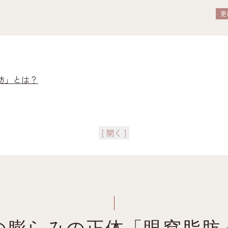
更
肪」とは？
？3つの主な原因
[ 開く ]
の量）
帯）の衰え
間使用）
イクリームの限界
メリットとデメリット）