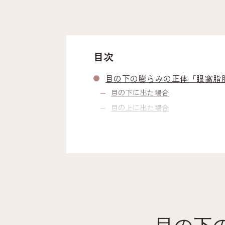
目次
目の下の膨らみの正体「眼窩脂
目の下に出た場合
目の上に出た場合
なぜ眼窩脂肪は目立ってくるの
1. 生まれつき・遺伝（骨格や脂肪
2. 加齢による支持組織（筋肉・靭
3. 眼精疲労（スマホ・PCの長時
【注意点】マッサージや高級ア
後悔しないための治療法比較（